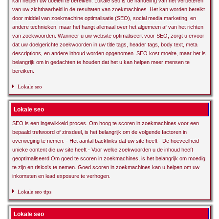
kan helpen uw doelen te bereiken. Lokale seo is de handeling van het verbeteren
van uw zichtbaarheid in de resultaten van zoekmachines. Het kan worden bereikt
door middel van zoekmachine optimalisatie (SEO), social media marketing, en
andere technieken, maar het hangt allemaal over het algemeen af van het richten
van zoekwoorden. Wanneer u uw website optimaliseert voor SEO, zorgt u ervoor
dat uw doelgerichte zoekwoorden in uw title tags, header tags, body text, meta
descriptions, en andere inhoud worden opgenomen. SEO kost moeite, maar het is
belangrijk om in gedachten te houden dat het u kan helpen meer mensen te
bereiken.
Lokale seo
Lokale seo
SEO is een ingewikkeld proces. Om hoog te scoren in zoekmachines voor een
bepaald trefwoord of zinsdeel, is het belangrijk om de volgende factoren in
overweging te nemen: - Het aantal backlinks dat uw site heeft - De hoeveelheid
unieke content die uw site heeft - Voor welke zoekwoorden u de inhoud heeft
geoptimaliseerd Om goed te scoren in zoekmachines, is het belangrijk om moedig
te zijn en risico's te nemen. Goed scoren in zoekmachines kan u helpen om uw
inkomsten en lead exposure te verhogen.
Lokale seo tips
Lokale seo