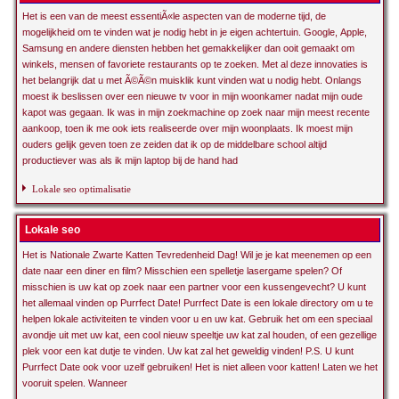
Het is een van de meest essentiÃ«le aspecten van de moderne tijd, de
mogelijkheid om te vinden wat je nodig hebt in je eigen achtertuin. Google, Apple,
Samsung en andere diensten hebben het gemakkelijker dan ooit gemaakt om
winkels, mensen of favoriete restaurants op te zoeken. Met al deze innovaties is
het belangrijk dat u met Ã©Ã©n muisklik kunt vinden wat u nodig hebt. Onlangs
moest ik beslissen over een nieuwe tv voor in mijn woonkamer nadat mijn oude
kapot was gegaan. Ik was in mijn zoekmachine op zoek naar mijn meest recente
aankoop, toen ik me ook iets realiseerde over mijn woonplaats. Ik moest mijn
ouders gelijk geven toen ze zeiden dat ik op de middelbare school altijd
productiever was als ik mijn laptop bij de hand had
Lokale seo optimalisatie
Lokale seo
Het is Nationale Zwarte Katten Tevredenheid Dag! Wil je je kat meenemen op een
date naar een diner en film? Misschien een spelletje lasergame spelen? Of
misschien is uw kat op zoek naar een partner voor een kussengevecht? U kunt
het allemaal vinden op Purrfect Date! Purrfect Date is een lokale directory om u te
helpen lokale activiteiten te vinden voor u en uw kat. Gebruik het om een speciaal
avondje uit met uw kat, een cool nieuw speeltje uw kat zal houden, of een gezellige
plek voor een kat dutje te vinden. Uw kat zal het geweldig vinden! P.S. U kunt
Purrfect Date ook voor uzelf gebruiken! Het is niet alleen voor katten! Laten we het
vooruit spelen. Wanneer